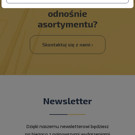
Masz pytania
odnośnie
asortymentu?
Skontaktuj się z nami ›
Newsletter
Dzięki naszemu newsletterowi będziesz
na bieżąco z najnowszymi wydarzeniami