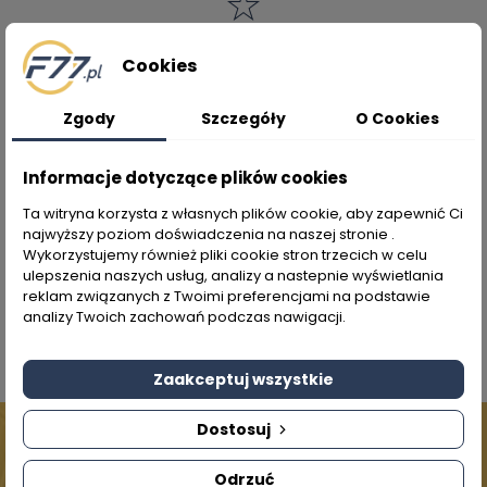
B2B
Cookies
Jako nasz partner B2B, mogą Państwo liczyć na
atrakcyjne warunki cenowe, rabaty, promocje i
Zgody
Szczegóły
O Cookies
wsparcie marketingowe.
Informacje dotyczące plików cookies
Ta witryna korzysta z własnych plików cookie, aby zapewnić Ci
Skontaktuj się z nami!
najwyższy poziom doświadczenia na naszej stronie .
Wykorzystujemy również pliki cookie stron trzecich w celu
Nie chowamy się za chatbotem:) Dane
ulepszenia naszych usług, analizy a nastepnie wyświetlania
kontaktowe znajdziesz na dole strony w dziale
reklam związanych z Twoimi preferencjami na podstawie
"O nas"
analizy Twoich zachowań podczas nawigacji.
Zaakceptuj wszystkie
Dostosuj
Odrzuć