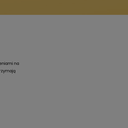
eniami na
trzymają