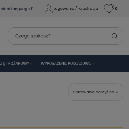
Logowanie / rejestracja
0
Select Language
RZĘT POŻAROWY
WYPOSAŻENIE POKŁADOWE
Sortowanie domyślne
