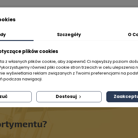
okies
dy
Szczegóły
O C
Planujesz rejs?
B2B
otyczące plików cookies
my mapy i publikacje dla Twoich
Jako nasz partner B2B, mogą Pań
zeb. Wybierzemy najbardziej
na atrakcyjne warunki cenowe,
sta z własnych plików cookie, aby zapewnić Ci najwyższy poziom do
Wykorzystujemy również pliki cookie stron trzecich w celu ulepszenia 
czną ofertę dla Twojego rejsu!
promocje i wsparcie market
nie wyświetlania reklam związanych z Twoimi preferencjami na pods
 podczas nawigacji.
zuć
Dostosuj
Zaakceptu
ortymentu?