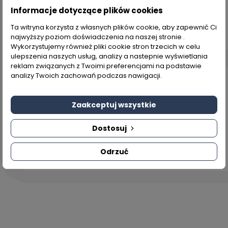
Informacje dotyczące plików cookies
Newsletter
Ta witryna korzysta z własnych plików cookie, aby zapewnić Ci
najwyższy poziom doświadczenia na naszej stronie .
Wykorzystujemy również pliki cookie stron trzecich w celu
ulepszenia naszych usług, analizy a nastepnie wyświetlania
reklam związanych z Twoimi preferencjami na podstawie
Dzięki naszemu newsletterowi będziesz
analizy Twoich zachowań podczas nawigacji.
na bieżąco z najnowszymi wydarzeniami
na naszym sklepie, a także dołączysz do
Zaakceptuj wszystkie
grona osób, które jako pierwsze
otrzymają
specjalne i okazjonalne
Dostosuj
kody rabatowe
na nasz asortyment.
Odrzuć