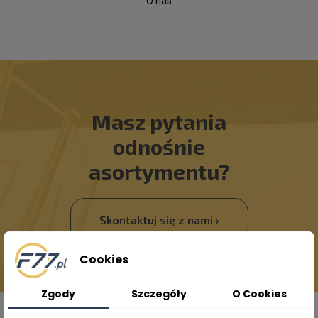
"O nas"
Masz pytania
odnośnie
asortymentu?
Skontaktuj się z nami ›
Cookies
Zgody
Szczegóły
O Cookies