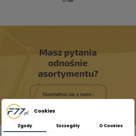
"O nas"
Masz pytania
odnośnie
asortymentu?
Skontaktuj się z nami ›
Cookies
Zgody
Szczegóły
O Cookies