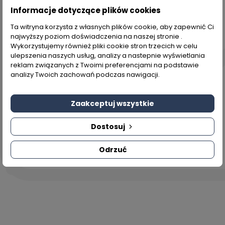
Informacje dotyczące plików cookies
Newsletter
Ta witryna korzysta z własnych plików cookie, aby zapewnić Ci
najwyższy poziom doświadczenia na naszej stronie .
Wykorzystujemy również pliki cookie stron trzecich w celu
ulepszenia naszych usług, analizy a nastepnie wyświetlania
reklam związanych z Twoimi preferencjami na podstawie
Dzięki naszemu newsletterowi będziesz
analizy Twoich zachowań podczas nawigacji.
na bieżąco z najnowszymi wydarzeniami
na naszym sklepie, a także dołączysz do
Zaakceptuj wszystkie
grona osób, które jako pierwsze
otrzymają
specjalne i okazjonalne
Dostosuj
kody rabatowe
na nasz asortyment.
Odrzuć